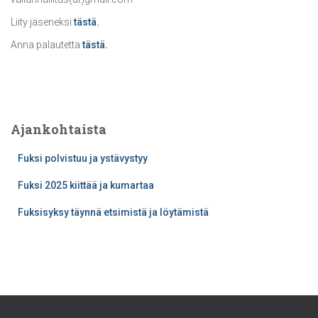
o
Liity jäseneksi
tästä.
r
:
Anna palautetta
tästä.
Ajankohtaista
Fuksi polvistuu ja ystävystyy
Fuksi 2025 kiittää ja kumartaa
Fuksisyksy täynnä etsimistä ja löytämistä