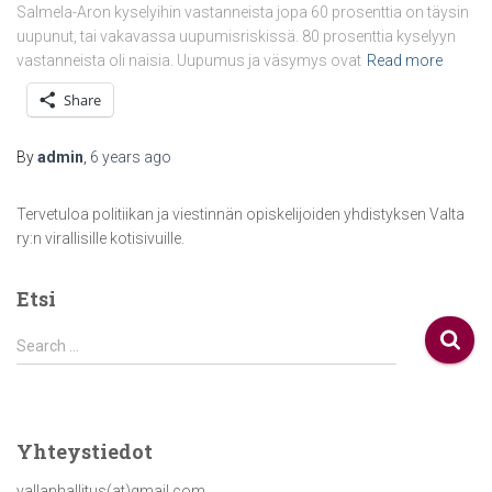
Salmela-Aron kyselyihin vastanneista jopa 60 prosenttia on täysin
uupunut, tai vakavassa uupumisriskissä. 80 prosenttia kyselyyn
vastanneista oli naisia. Uupumus ja väsymys ovat
Read more
Share
By
admin
,
6 years
ago
Tervetuloa politiikan ja viestinnän opiskelijoiden yhdistyksen Valta
ry:n virallisille kotisivuille.
Etsi
S
Search …
e
a
r
c
Yhteystiedot
h
f
vallanhallitus(at)gmail.com