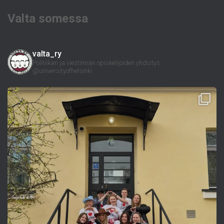
Valta somessa
valta_ry
Politiikan ja viestinnän opiskelijoiden yhdistys
@universityofhelsinki