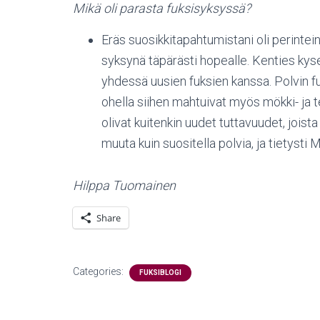
Mikä oli parasta fuksisyksyssä?
Eräs suosikkitapahtumistani oli perintein
syksynä täpärästi hopealle. Kenties ky
yhdessä uusien fuksien kanssa. Polvin fuk
ohella siihen mahtuivat myös mökki- ja te
olivat kuitenkin uudet tuttavuudet, joista 
muuta kuin suositella polvia, ja tietyst
Hilppa Tuomainen
Share
Categories:
FUKSIBLOGI