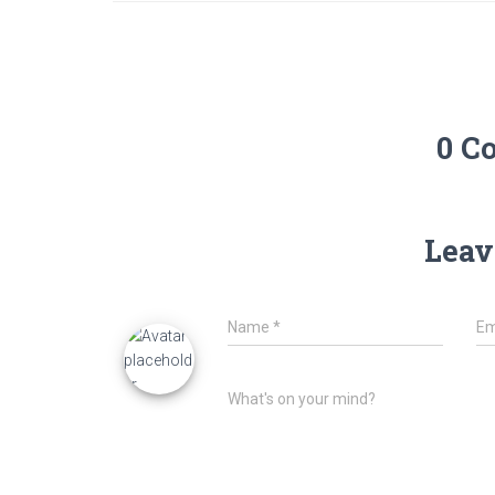
0 C
Leav
Name
*
Em
What's on your mind?