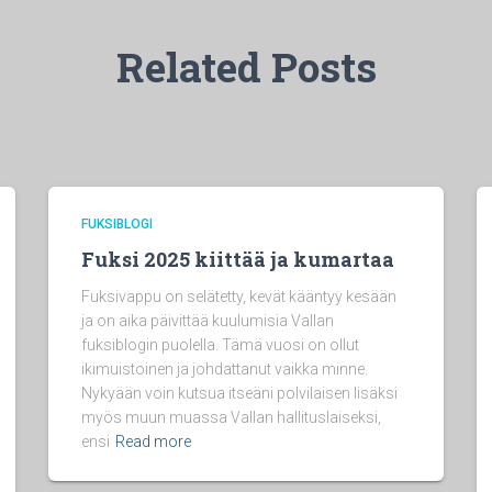
Related Posts
FUKSIBLOGI
Fuksi 2025 kiittää ja kumartaa
Fuksivappu on selätetty, kevät kääntyy kesään
ja on aika päivittää kuulumisia Vallan
fuksiblogin puolella. Tämä vuosi on ollut
ikimuistoinen ja johdattanut vaikka minne.
Nykyään voin kutsua itseäni polvilaisen lisäksi
myös muun muassa Vallan hallituslaiseksi,
ensi
Read more