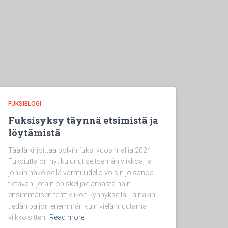
FUKSIBLOGI
Fuksisyksy täynnä etsimistä ja
löytämistä
Täällä kirjoittaa polvin fuksi vuosimallia 2024.
Fuksiutta on nyt kulunut seitsemän viikkoa, ja
jonkin näköisellä varmuudella voisin jo sanoa
tietäväni jotain opiskelijaelämästä näin
ensimmäisen tenttiviikon kynnyksellä… ainakin
tiedän paljon enemmän kuin vielä muutama
viikko sitten.
Read more