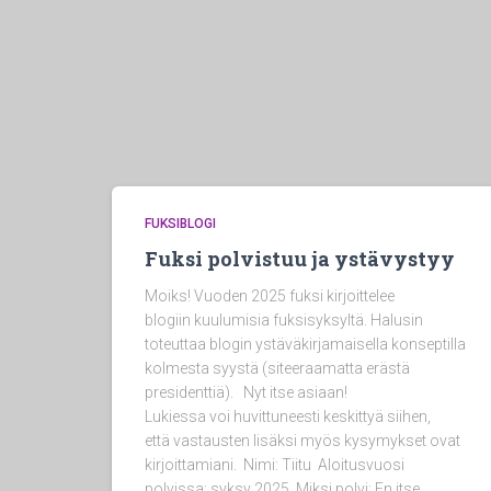
FUKSIBLOGI
Fuksi polvistuu ja ystävystyy
Moiks! Vuoden 2025 fuksi kirjoittelee
blogiin kuulumisia fuksisyksyltä. Halusin
toteuttaa blogin ystäväkirjamaisella konseptilla
kolmesta syystä (siteeraamatta erästä
presidenttiä). Nyt itse asiaan!
Lukiessa voi huvittuneesti keskittyä siihen,
että vastausten lisäksi myös kysymykset ovat
kirjoittamiani. Nimi: Tiitu Aloitusvuosi
polvissa: syksy 2025 Miksi polvi: En itse