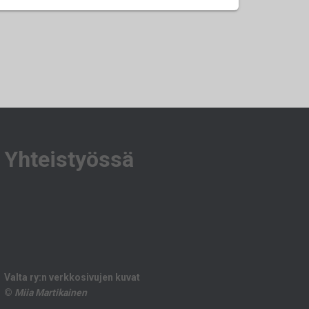
Yhteistyössä
Valta ry:n verkkosivujen kuvat
©
Miia Martikainen