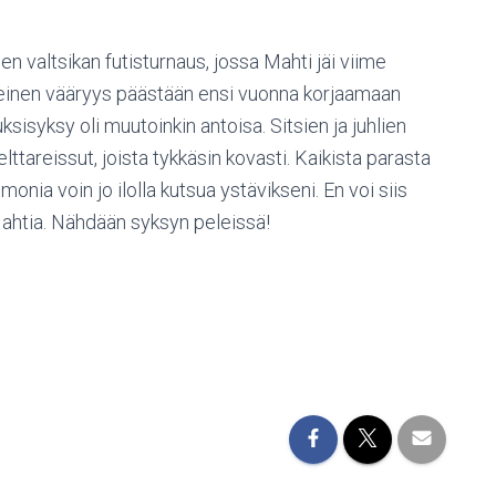
en valtsikan futisturnaus, jossa Mahti jäi viime
seinen vääryys päästään ensi vuonna korjaamaan
sisyksy oli muutoinkin antoisa. Sitsien ja juhlien
lttareissut, joista tykkäsin kovasti. Kaikista parasta
monia voin jo ilolla kutsua ystävikseni. En voi siis
i Mahtia. Nähdään syksyn peleissä!