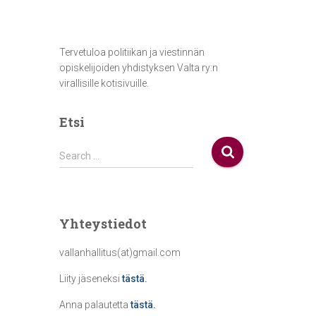
Tervetuloa politiikan ja viestinnän
opiskelijoiden yhdistyksen Valta ry:n
virallisille kotisivuille.
Etsi
S
Search …
e
a
r
c
Yhteystiedot
h
f
vallanhallitus(at)gmail.com
o
r
Liity jäseneksi
tästä.
:
Anna palautetta
tästä.