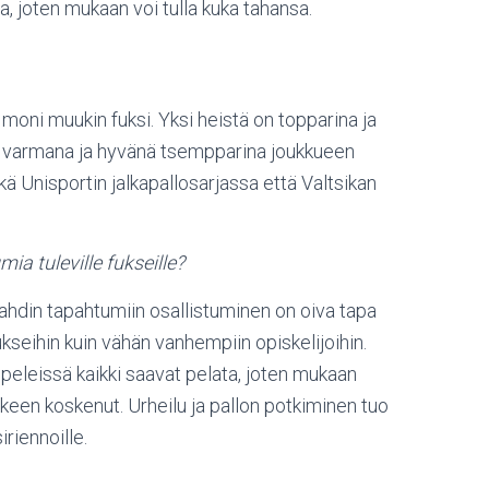
la, joten mukaan voi tulla kuka tahansa.
oni muukin fuksi. Yksi heistä on topparina ja
sti varmana ja hyvänä tsempparina joukkueen
ä Unisportin jalkapallosarjassa että Valtsikan
ia tuleville fukseille?
hdin tapahtumiin osallistuminen on oiva tapa
fukseihin kuin vähän vanhempiin opiskelijoihin.
peleissä kaikki saavat pelata, joten mukaan
etkeen koskenut. Urheilu ja pallon potkiminen tuo
iriennoille.