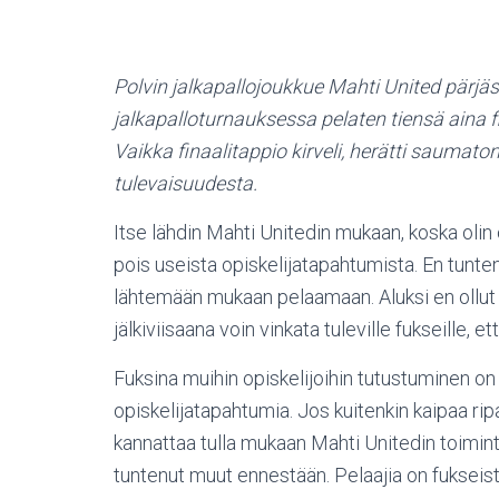
Polvin jalkapallojoukkue Mahti United pärj
jalkapalloturnauksessa pelaten tiensä aina fi
Vaikka finaalitappio kirveli, herätti sauma
tulevaisuudesta.
Itse lähdin Mahti Unitedin mukaan, koska olin
pois useista opiskelijatapahtumista. En tuntenu
lähtemään mukaan pelaamaan. Aluksi en ollut
jälkiviisaana voin vinkata tuleville fukseille, 
Fuksina muihin opiskelijoihin tutustuminen on
opiskelijatapahtumia. Jos kuitenkin kaipaa r
kannattaa tulla mukaan Mahti Unitedin toiminta
tuntenut muut ennestään. Pelaajia on fukseista