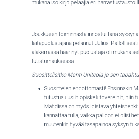
mukana iso kirjo pelaajia eri harrastustaustoil
Joukkueen toiminnasta innostui tänä syksynä m
laitapuolustajana pelannut Julius. Pallollise
alakerrassa häärinyt puolustaja oli mukana sek
futisturnauksessa.
Suosittelisitko Mahti Unitedia ja sen tapahtum
Suosittelen ehdottomasti! Ensinnäkin Ma
tutustua uusiin opiskelutovereihin, niin 
Mahdissa on myös loistava yhteishenki: 
kannattaa tulla, vaikka palloon ei olisi h
muutenkin hyvää tasapainoa syksyn fuks