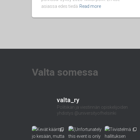
asiassa edes tiedä
Read more
Valta somessa
valta_ry
Politiikan ja viestinnän opiskelijoiden
yhdistys @universityofhelsinki