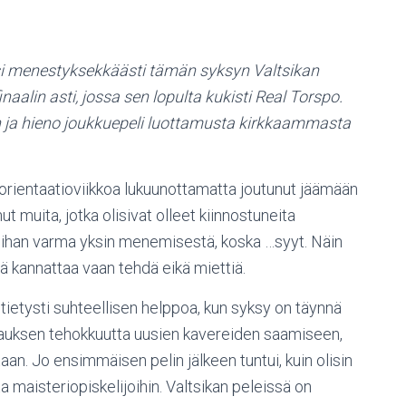
äsi menestyksekkäästi tämän syksyn Valtsikan
naalin asti, jossa sen lopulta kukisti Real Torspo.
ton ja hieno joukkuepeli luottamusta kirkkaammasta
 orientaatioviikkoa lukuunottamatta joutunut jäämään
t muita, jotka olisivat olleet kiinnostuneita
 ihan varma yksin menemisestä, koska …syyt. Näin
että kannattaa vaan tehdä eikä miettiä.
 tietysti suhteellisen helppoa, kun syksy on täynnä
ipauksen tehokkuutta uusien kavereiden saamiseen,
an. Jo ensimmäisen pelin jälkeen tuntui, kuin olisin
 maisteriopiskelijoihin. Valtsikan peleissä on