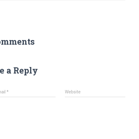
omments
e a Reply
ail
*
Website