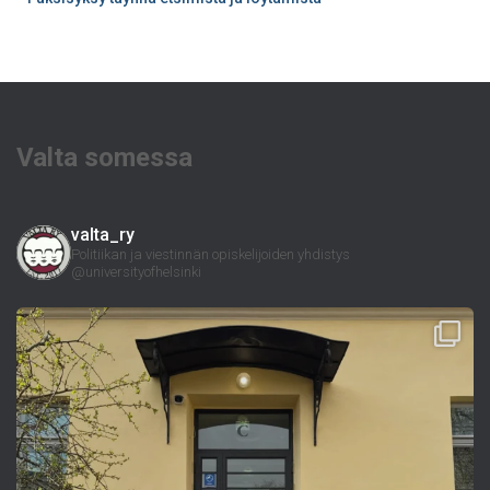
Valta somessa
valta_ry
Politiikan ja viestinnän opiskelijoiden yhdistys
@universityofhelsinki