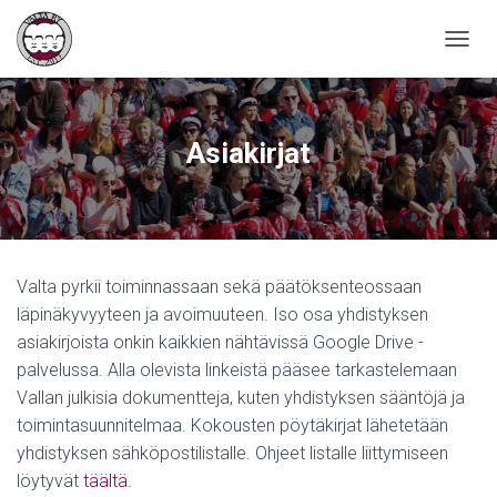
TOGGL
Asiakirjat
Valta pyrkii toiminnassaan sekä päätöksenteossaan
läpinäkyvyyteen ja avoimuuteen. Iso osa yhdistyksen
asiakirjoista onkin kaikkien nähtävissä Google Drive -
palvelussa. Alla olevista linkeistä pääsee tarkastelemaan
Vallan julkisia dokumentteja, kuten yhdistyksen sääntöjä ja
toimintasuunnitelmaa. Kokousten pöytäkirjat lähetetään
yhdistyksen sähköpostilistalle. Ohjeet listalle liittymiseen
löytyvät
täältä.