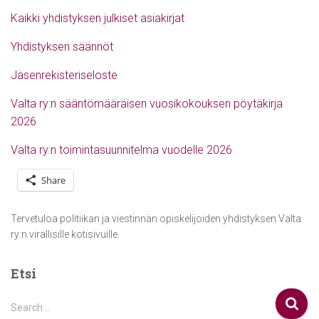
Kaikki yhdistyksen julkiset asiakirjat
Yhdistyksen säännöt
Jäsenrekisteriseloste
Valta ry:n sääntömääräisen vuosikokouksen pöytäkirja
2026
Valta ry:n toimintasuunnitelma vuodelle 2026
Share
Tervetuloa politiikan ja viestinnän opiskelijoiden yhdistyksen Valta
ry:n virallisille kotisivuille.
Etsi
S
Search …
e