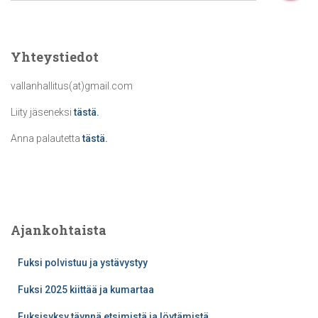
a
r
c
Yhteystiedot
h
f
vallanhallitus(at)gmail.com
o
r
Liity jäseneksi
tästä.
:
Anna palautetta
tästä.
Ajankohtaista
Fuksi polvistuu ja ystävystyy
Fuksi 2025 kiittää ja kumartaa
Fuksisyksy täynnä etsimistä ja löytämistä