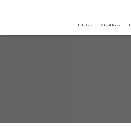
ETUSIVU
VALTA RY
O