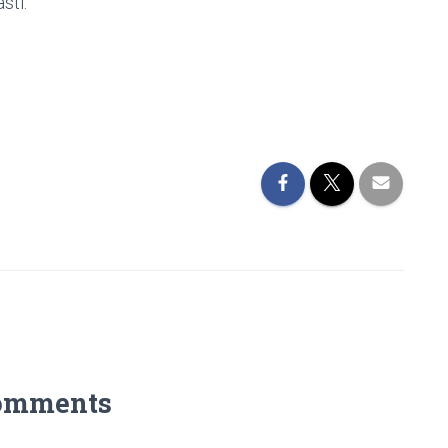
sti.
omments