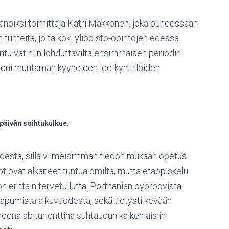
i sanoiksi toimittaja Katri Makkonen, joka puheessaan
unteita, joita koki yliopisto-opintojen edessä.
tuivat niin lohduttavilta ensimmäisen periodin
eeni muutaman kyyneleen led-kynttilöiden
päivän soihtukulkue.
udesta, sillä viimeisimmän tiedon mukaan opetus
t ovat alkaneet tuntua omilta, mutta etäopiskelu
on erittäin tervetullutta. Porthanian pyöröovista
aapumista alkuvuodesta, sekä tietysti kevään
neenä abiturienttina suhtaudun kaikenlaisiin