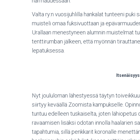
harmaudessaan.
Valta ry:n vuosijuhlilla hankalat tunteeni puk
muisteli omaa fuksivuottaan ja epävarmuuden t
Urallaan menestyneen alumnin muistelmat tun
tenttirumban jälkeen, että myönnän tirauttan
lepatuksessa.
Itsenäisyys
Nyt joululoman lähestyessä täytyn toiveikku
siirtyy keväällä Zoomista kampukselle. Opinno
tuntuu edelleen tuskaiselta, joten lähiopetus 
ravaamisen lisäksi odotan innolla haalarien s
tapahtumia, sillä penkkarit koronalle menettä