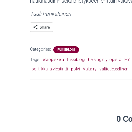
haalariasuihin sekä biletykseen erittäin vakava
Tuuli Pänkäläinen
Share
Categories:
FUKSIBLOGI
Tags:
etäopiskelu
fuksiblogi
helsingin yliopisto
HY
politiikka ja viestintä
polvi
Valta ry
valtiotieteellinen
0 C