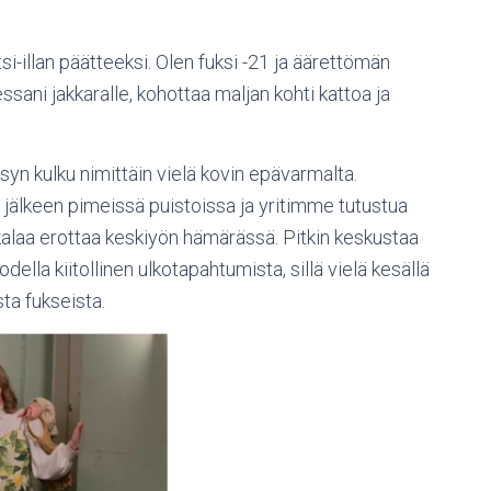
tsi-illan päätteeksi. Olen fuksi -21 ja äärettömän
essani jakkaralle, kohottaa maljan kohti kattoa ja
ksyn kulku nimittäin vielä kovin epävarmalta.
a jälkeen pimeissä puistoissa ja yritimme tutustua
nkalaa erottaa keskiyön hämärässä. Pitkin keskustaa
odella kiitollinen ulkotapahtumista, sillä vielä kesällä
sta fukseista.