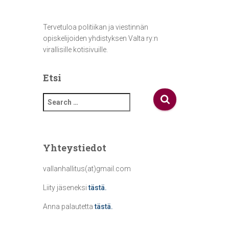
Tervetuloa politiikan ja viestinnän
opiskelijoiden yhdistyksen Valta ry:n
virallisille kotisivuille.
Etsi
S
e
a
r
c
Yhteystiedot
h
f
vallanhallitus(at)gmail.com
o
Liity jäseneksi
tästä.
r
:
Anna palautetta
tästä.