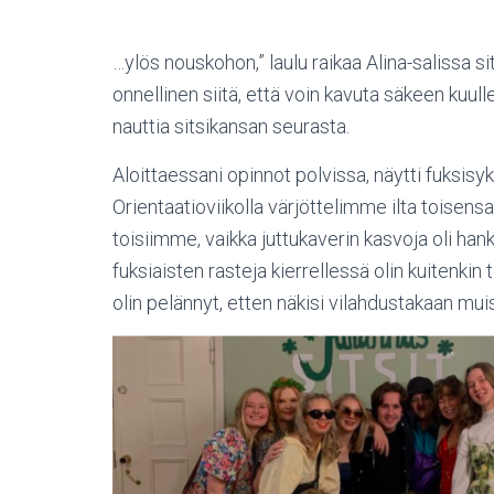
…ylös nouskohon,” laulu raikaa Alina-salissa si
onnellinen siitä, että voin kavuta säkeen kuull
nauttia sitsikansan seurasta.
Aloittaessani opinnot polvissa, näytti fuksisy
Orientaatioviikolla värjöttelimme ilta toisens
toisiimme, vaikka juttukaverin kasvoja oli ha
fuksiaisten rasteja kierrellessä olin kuitenkin t
olin pelännyt, etten näkisi vilahdustakaan mui