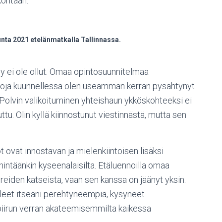
kohtaan.
nta 2021 etelänmatkalla Tallinnassa.
sy ei ole ollut. Omaa opintosuunnitelmaa
toja kuunnellessa olen useamman kerran pysähtynyt
Polvin valikoituminen yhteishaun ykköskohteeksi ei
ttu. Olin kyllä kiinnostunut viestinnästä, mutta sen
 ovat innostavan ja mielenkiintoisen lisäksi
hintäänkin kyseenalaisilta. Etäluennoilla omaa
eiden katseista, vaan sen kanssa on jäänyt yksin.
olleet itseäni perehtyneempiä, kysyneet
piirun verran akateemisemmilta kaikessa