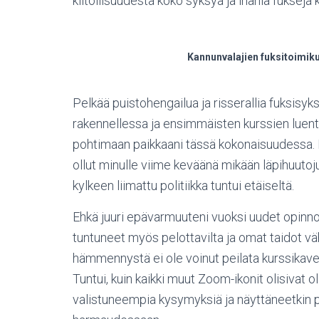
kiitollisuudesta koko syksyä ja ihania fukseja 
Kannunvalajien fuksitoimiku
Pelkää puistohengailua ja risserallia fuksisyk
rakennellessa ja ensimmäisten kurssien luen
pohtimaan paikkaani tässä kokonaisuudessa. 
ollut minulle viime keväänä mikään läpihuutoju
kylkeen liimattu politiikka tuntui etäiseltä.
Ehkä juuri epävarmuuteni vuoksi uudet opinnot
tuntuneet myös pelottavilta ja omat taidot vä
hämmennystä ei ole voinut peilata kurssikaver
Tuntui, kuin kaikki muut Zoom-ikonit olisivat 
valistuneempia kysymyksiä ja näyttäneetkin 