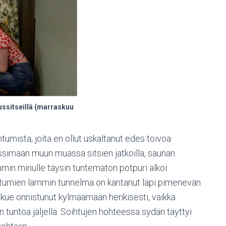
ussitseillä (marraskuu
ahtumista, joita en ollut uskaltanut edes toivoa
anssimaan muun muassa sitsien jatkoilla, saunan
emmin minulle täysin tuntematon potpuri alkoi
ahtumien lämmin tunnelma on kantanut läpi pimenevän
lkue onnistunut kylmäämään henkisesti, vaikka
n tuntoa jäljellä. Soihtujen hohteessa sydän täyttyi