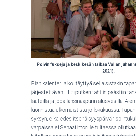
Polvin fukseja ja keskikesän taikaa Vallan juhann
2021).
Pian kalenteri alkoi täyttyä sellaisistakin tap
järjestettävän. Hittiputken tahtiin päästiin t
lauteilla ja jopa länsinaapurin aluevesillä. Ai
luonnistua ulkomuistista jo lokakuussa. Tap
syksyn, eikä edes itsenäisyyspäivän soihtuku
varpaissa ei Senaatintorille tultaessa ollutkaa