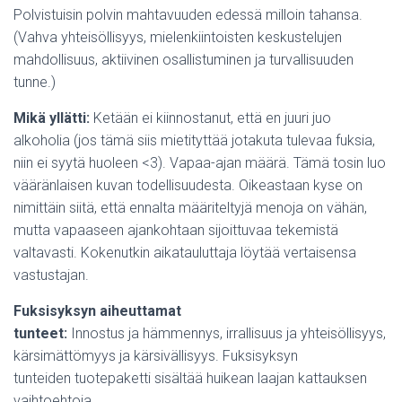
Polvistuisin polvin mahtavuuden edessä milloin tahansa.
(Vahva yhteisöllisyys, mielenkiintoisten keskustelujen
mahdollisuus, aktiivinen osallistuminen ja turvallisuuden
tunne.)
Mikä yllätti:
Ketään ei kiinnostanut, että en juuri juo
alkoholia (jos tämä siis mietityttää jotakuta tulevaa fuksia,
niin ei syytä huoleen <3). Vapaa-ajan määrä. Tämä tosin luo
vääränlaisen kuvan todellisuudesta. Oikeastaan kyse on
nimittäin siitä, että ennalta määriteltyjä menoja on vähän,
mutta vapaaseen ajankohtaan sijoittuvaa tekemistä
valtavasti. Kokenutkin aikatauluttaja löytää vertaisensa
vastustajan.
Fuksisyksyn aiheuttamat
tunteet:
Innostus ja hämmennys, irrallisuus ja yhteisöllisyys,
kärsimättömyys ja kärsivällisyys. Fuksisyksyn
tunteiden tuotepaketti sisältää huikean laajan kattauksen
vaihtoehtoja.