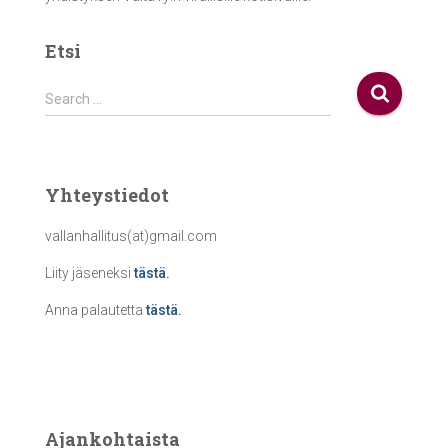
Etsi
S
Search …
e
a
r
c
Yhteystiedot
h
f
vallanhallitus(at)gmail.com
o
r
Liity jäseneksi
tästä.
:
Anna palautetta
tästä.
Ajankohtaista