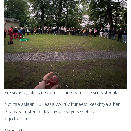
Fuksikaste, joka jääköön tämän kuvan lisäksi mysteeriksi
Nyt itse asiaan! Lukiessa voi huvittuneesti keskittyä siihen,
että vastausten lisäksi myös kysymykset ovat
kirjoittamiani.
Nimi:
Tiitu