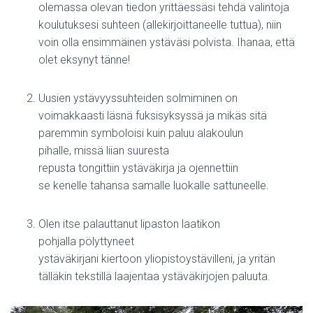
olemassa olevan tiedon yrittäessäsi tehdä valintoja
koulutuksesi suhteen (allekirjoittaneelle tuttua), niin
voin olla ensimmäinen ystäväsi polvista. Ihanaa, että
olet eksynyt tänne!
Uusien ystävyyssuhteiden solmiminen on
voimakkaasti läsnä fuksisyksyssä ja mikäs sitä
paremmin symboloisi kuin paluu alakoulun
pihalle, missä liian suuresta
repusta tongittiin ystäväkirja ja ojennettiin
se kenelle tahansa samalle luokalle sattuneelle.
Olen itse palauttanut lipaston laatikon
pohjalla pölyttyneet
ystäväkirjani kiertoon yliopistoystävilleni, ja yritän
tälläkin tekstillä laajentaa ystäväkirjojen paluuta.