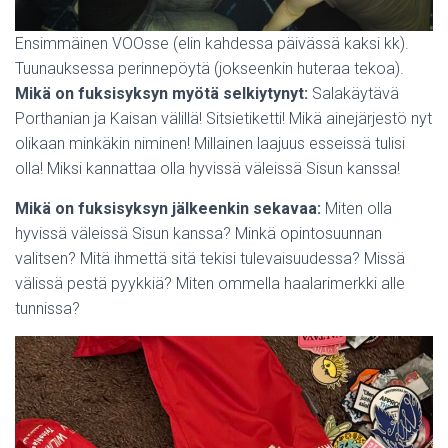
Ensimmäinen VOOsse (elin kahdessa päivässä kaksi kk).
Tuunauksessa perinnepöytä (jokseenkin huteraa tekoa).
Mikä on fuksisyksyn myötä selkiytynyt:
Salakäytävä
Porthanian ja Kaisan välillä! Sitsietiketti! Mikä ainejärjestö nyt
olikaan minkäkin niminen! Millainen laajuus esseissä tulisi
olla! Miksi kannattaa olla hyvissä väleissä Sisun kanssa!
Mikä on fuksisyksyn jälkeenkin sekavaa:
Miten olla
hyvissä väleissä Sisun kanssa? Minkä opintosuunnan
valitsen? Mitä ihmettä sitä tekisi tulevaisuudessa? Missä
välissä pestä pyykkiä? Miten ommella haalarimerkki alle
tunnissa?