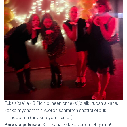
Fuksisitseillä <3 Pidin puheen onneksi jo alkuruoan aikana,
koska myöhemmin vuoron saaminen saattoi olla liki
mahdotonta (ainakin syöminen oli).
Parasta polvissa:
Kuin sanaleikkejä varten tehty nimi!