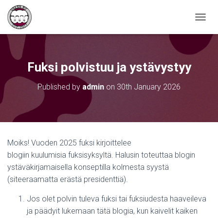
TOGGL
Fuksi polvistuu ja ystävystyy
Published by
admin
on
30th January 2026
Moiks! Vuoden 2025 fuksi kirjoittelee
blogiin kuulumisia fuksisyksyltä. Halusin toteuttaa blogin
ystäväkirjamaisella konseptilla kolmesta syystä
(siteeraamatta erästä presidenttiä).
Jos olet polvin tuleva fuksi tai fuksiudesta haaveileva
ja päädyit lukemaan tätä blogia, kun kaivelit kaiken