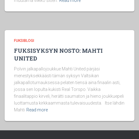
muutama viikko sitten.
Read more
FUKSIBLOGI
FUKSISYKSYN NOSTO: MAHTI
UNITED
Polvin jalkapallojoukkue Mahti United pärjäsi
menestyksekkäästi tämän syksyn Valtsikan
jalkapalloturnauksessa pelaten tiensä aina finaalin asti,
jossa sen lopulta kukisti Real Torspo. Vaikka
finaalitappio kirveli, herätti saumaton ja hieno joukkuepeli
luottamusta kirkkaammasta tulevaisuudesta. Itse lähdin
Mahti
Read more