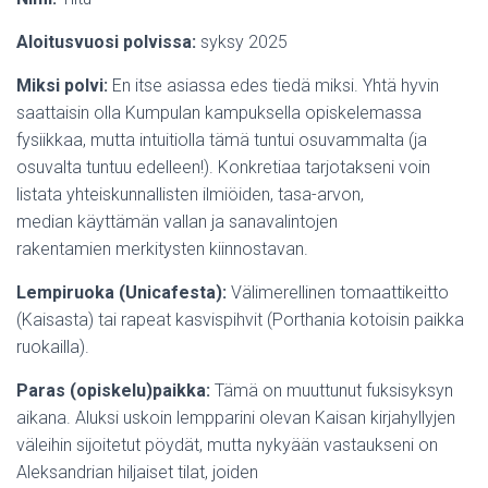
Aloitusvuosi polvissa:
syksy 2025
Miksi polvi:
En itse asiassa edes tiedä miksi. Yhtä hyvin
saattaisin olla Kumpulan kampuksella opiskelemassa
fysiikkaa, mutta intuitiolla tämä tuntui osuvammalta (ja
osuvalta tuntuu edelleen!). Konkretiaa tarjotakseni voin
listata yhteiskunnallisten ilmiöiden, tasa-arvon,
median käyttämän vallan ja sanavalintojen
rakentamien merkitysten kiinnostavan.
Lempiruoka (Unicafesta):
Välimerellinen tomaattikeitto
(Kaisasta) tai rapeat kasvispihvit (Porthania kotoisin paikka
ruokailla).
Paras (opiskelu)paikka:
Tämä on muuttunut fuksisyksyn
aikana. Aluksi uskoin lempparini olevan Kaisan kirjahyllyjen
väleihin sijoitetut pöydät, mutta nykyään vastaukseni on
Aleksandrian hiljaiset tilat, joiden