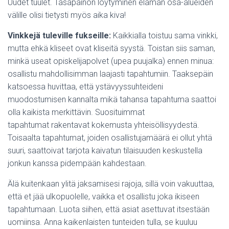
Uudet tuulet. Tasapainon löytyminen elämän osa-alueiden
välille olisi tietysti myös aika kiva!
Vinkkejä tuleville fukseille:
Kaikkialla toistuu sama vinkki,
mutta ehkä kliseet ovat kliseitä syystä. Toistan siis saman,
minkä useat opiskelijapolvet (upea puujalka) ennen minua:
osallistu mahdollisimman laajasti tapahtumiin. Taaksepäin
katsoessa huvittaa, että ystävyyssuhteideni
muodostumisen kannalta mikä tahansa tapahtuma saattoi
olla kaikista merkittävin. Suosituimmat
tapahtumat rakentavat kokemusta yhteisöllisyydestä.
Toisaalta tapahtumat, joiden osallistujamäärä ei ollut yhtä
suuri, saattoivat tarjota kaivatun tilaisuuden keskustella
jonkun kanssa pidempään kahdestaan.
Älä kuitenkaan ylitä jaksamisesi rajoja, sillä voin vakuuttaa,
että et jää ulkopuolelle, vaikka et osallistu joka ikiseen
tapahtumaan. Luota siihen, että asiat asettuvat itsestään
uomiinsa. Anna kaikenlaisten tunteiden tulla, se kuuluu