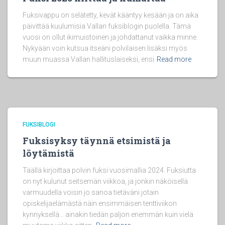
Fuksivappu on selätetty, kevät kääntyy kesään ja on aika
päivittää kuulumisia Vallan fuksiblogin puolella. Tämä
vuosi on ollut ikimuistoinen ja johdattanut vaikka minne.
Nykyään voin kutsua itseäni polvilaisen lisäksi myös
muun muassa Vallan hallituslaiseksi, ensi
Read more
FUKSIBLOGI
Fuksisyksy täynnä etsimistä ja
löytämistä
Täällä kirjoittaa polvin fuksi vuosimallia 2024. Fuksiutta
on nyt kulunut seitsemän viikkoa, ja jonkin näköisellä
varmuudella voisin jo sanoa tietäväni jotain
opiskelijaelämästä näin ensimmäisen tenttiviikon
kynnyksellä… ainakin tiedän paljon enemmän kuin vielä